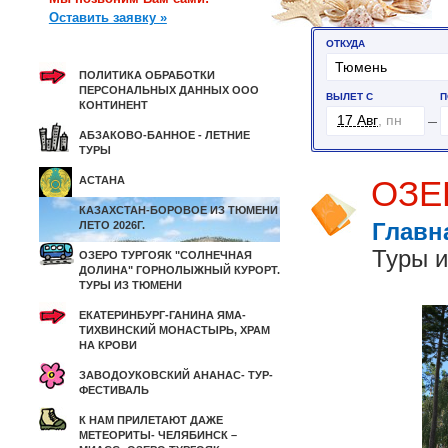
Оставить заявку »
ПОЛИТИКА ОБРАБОТКИ
ПЕРСОНАЛЬНЫХ ДАННЫХ ООО
КОНТИНЕНТ
АБЗАКОВО-БАННОЕ - ЛЕТНИЕ
ТУРЫ
АСТАНА
ОЗЕ
КАЗАХСТАН-БОРОВОЕ ИЗ ТЮМЕНИ
ЛЕТО 2026Г.
Главн
Туры 
ОЗЕРО ТУРГОЯК "СОЛНЕЧНАЯ
ДОЛИНА" ГОРНОЛЫЖНЫЙ КУРОРТ.
ТУРЫ ИЗ ТЮМЕНИ
ЕКАТЕРИНБУРГ-ГАНИНА ЯМА-
ТИХВИНСКИЙ МОНАСТЫРЬ, ХРАМ
НА КРОВИ
ЗАВОДОУКОВСКИЙ АНАНАС- ТУР-
ФЕСТИВАЛЬ
К НАМ ПРИЛЕТАЮТ ДАЖЕ
МЕТЕОРИТЫ- ЧЕЛЯБИНСК –