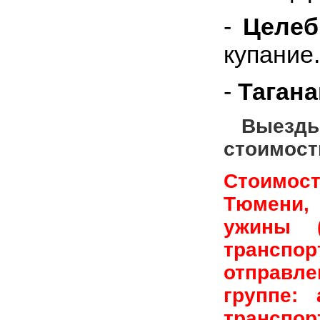
-
Целеб
купание.
-
Тагана
Выезды
стоимост
Стоимост
Тюмени, 
ужины (
транспо
отправл
группе: 
транспорт