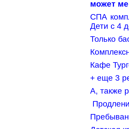
может ме
СПА компл
Дети с 4 д
Только бас
Комплексн
Кафе Тург
+ еще 3 р
А, также 
Продление
Пребывани