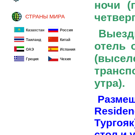
ночи (
четверг
СТРАНЫ МИРА
Выезды
Казахстан
Россия
Таиланд
Китай
отель 
ОАЭ
Испания
(высел
Греция
Чехия
трансп
утра).
Размещ
Residen
Тургояк
стол и 