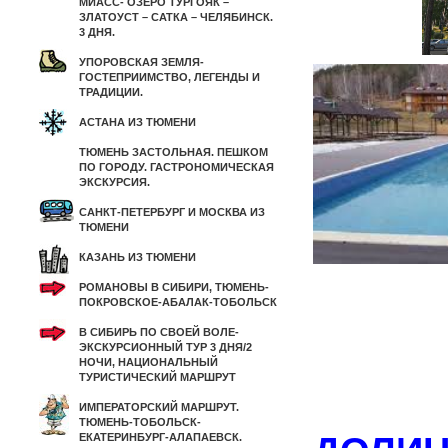
МИАСС- ОЗЕРО ТУРГОЯК –
ЗЛАТОУСТ – САТКА – ЧЕЛЯБИНСК.
3 ДНЯ.
УПОРОВСКАЯ ЗЕМЛЯ-
ГОСТЕПРИИМСТВО, ЛЕГЕНДЫ И
ТРАДИЦИИ.
АСТАНА ИЗ ТЮМЕНИ
ТЮМЕНЬ ЗАСТОЛЬНАЯ. ПЕШКОМ
ПО ГОРОДУ. ГАСТРОНОМИЧЕСКАЯ
ЭКСКУРСИЯ.
САНКТ-ПЕТЕРБУРГ И МОСКВА ИЗ
ТЮМЕНИ
КАЗАНЬ ИЗ ТЮМЕНИ
РОМАНОВЫ В СИБИРИ, ТЮМЕНЬ-
ПОКРОВСКОЕ-АБАЛАК-ТОБОЛЬСК
В СИБИРЬ ПО СВОЕЙ ВОЛЕ-
ЭКСКУРСИОННЫЙ ТУР 3 ДНЯ/2
НОЧИ, НАЦИОНАЛЬНЫЙ
ТУРИСТИЧЕСКИЙ МАРШРУТ
ИМПЕРАТОРСКИЙ МАРШРУТ.
ТЮМЕНЬ-ТОБОЛЬСК-
ЕКАТЕРИНБУРГ-АЛАПАЕВСК.