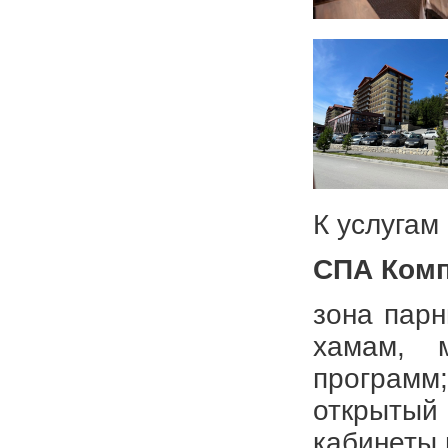
К услугам
СПА Комп
зона парн
хамам, 
программ
открытый 
кабинеты 