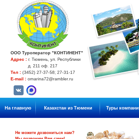
ООО Туроператор "КОНТИНЕНТ"
Адрес :
г. Тюмень, ул. Республики
д. 211 оф. 217
Тел :
(3452) 27-37-58; 27-31-17
E-mail :
omarina72@rambler.ru
На главную
Казахстан из Тюмени
Туры компани
Не можете дозвониться нам?
Мы позвоним Вам сами!