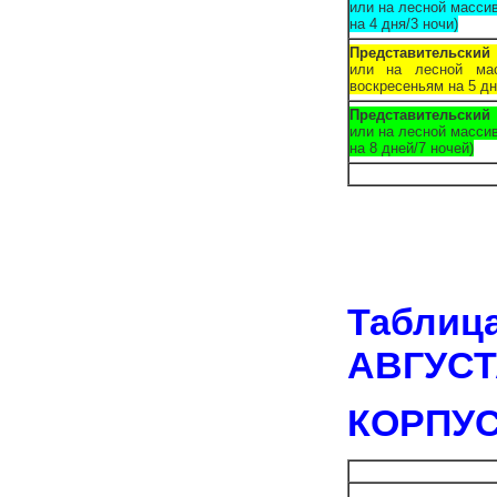
или на лесной массив
на 4 дня/3 ночи)
Представительский
или на лесной ма
воскресеньям на 5 дн
Представительский
или на лесной массив
на 8 дней/7 ночей)
Таблиц
АВГУСТ
КОРПУСА