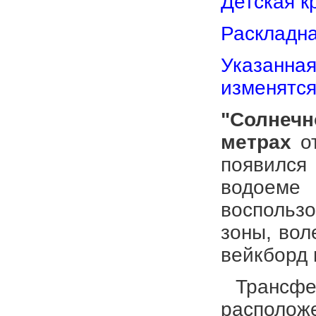
Детская кр
Раскладн
Указанная
изменятся
"Солнеч
метрах
о
появился
водоеме
воспользо
зоны, вол
вейкборд 
Трансфер
располож