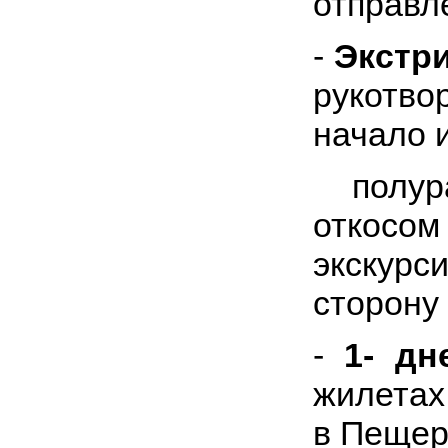
отправл
-
Экстри
рукотво
начало 
полура
откосо
экскурс
сторону 
-
1- д
жилетах 
в Пещер