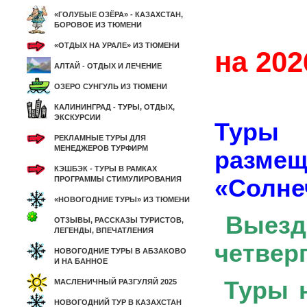
«ГОЛУБЫЕ ОЗЁРА» - КАЗАХСТАН,
БОРОВОЕ ИЗ ТЮМЕНИ
«ОТДЫХ НА УРАЛЕ» ИЗ ТЮМЕНИ
на 202
АЛТАЙ - ОТДЫХ И ЛЕЧЕНИЕ
ОЗЕРО СУНГУЛЬ ИЗ ТЮМЕНИ
КАЛИНИНГРАД - ТУРЫ, ОТДЫХ,
ЭКСКУРСИИ
Туры 
РЕКЛАМНЫЕ ТУРЫ ДЛЯ
МЕНЕДЖЕРОВ ТУРФИРМ
разме
КЭШБЭК - ТУРЫ В РАМКАХ
«Солнеч
ПРОГРАММЫ СТИМУЛИРОВАНИЯ
«НОВОГОДНИЕ ТУРЫ» ИЗ ТЮМЕНИ
Выезд
ОТЗЫВЫ, РАССКАЗЫ ТУРИСТОВ,
ЛЕГЕНДЫ, ВПЕЧАТЛЕНИЯ
четверг
НОВОГОДНИЕ ТУРЫ В АБЗАКОВО
И НА БАННОЕ
Туры н
МАСЛЕНИЧНЫЙ РАЗГУЛЯЙ 2025
НОВОГОДНИЙ ТУР В КАЗАХСТАН