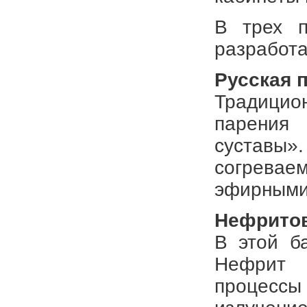
В трех п
разработ
Русская 
Традицио
парения
суставы»
согревае
эфирными 
Нефритов
В этой б
Нефрит с
процессы 