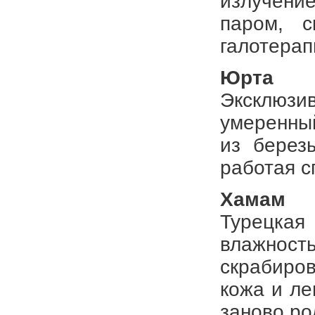
излучени
паром, с
галотерап
Юрта
Эксклюзи
умеренны
из берез
работая с
Хамам
Турецка
влажност
скрабиро
кожа и ле
заново ро