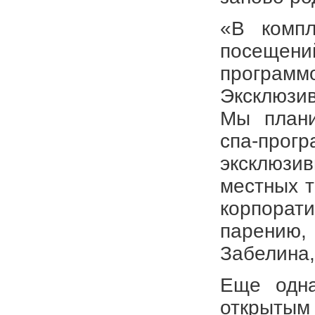
«В компл
посещени
програм
Эксклюзив
Мы плани
спа-прог
эксклюзи
местных т
корпорат
парению,
Забелина,
Еще одна
открытым 