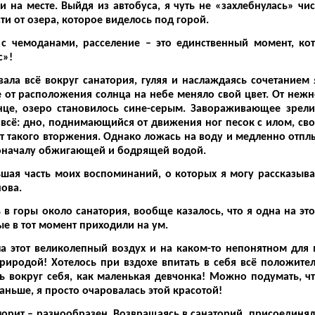
 месте. Выйдя из автобуса, я чуть не «захлебнулась» чис
ти от озера, которое виделось под горой.
в с чемоданами, расселение – это единственный момент, к
с»!
 всё вокруг санатория, гуляя и наслаждаясь сочетанием 
 от расположения солнца на небе меняло свой цвет. От нежно
нце, озеро становилось сине-серым. Завораживающее зре
 всё: дно, поднимающийся от движения ног песок с илом, сво
т такого вторжения. Однако ложась на воду и медленно отплы
поначалу обжигающей и бодрящей водой.
 часть моих воспоминаний, о которых я могу рассказыва
 снова.
горы около санатория, вообще казалось, что я одна на это
ые в тот момент приходили на ум.
а этот великолепный воздух и на каком-то непонятном для 
иродой! Хотелось при вздохе впитать в себя всё положител
 вокруг себя, как маленькая девчонка! Можно подумать, чт
аньше, я просто очаровалась этой красотой!
орит – разнообразен
. Возвращаясь в санаторий, присоединял