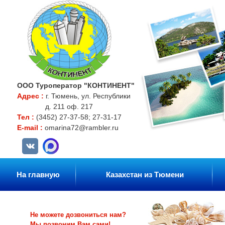
ООО Туроператор "КОНТИНЕНТ"
Адрес :
г. Тюмень, ул. Республики
д. 211 оф. 217
Тел :
(3452) 27-37-58; 27-31-17
E-mail :
omarina72@rambler.ru
На главную
Казахстан из Тюмени
Не можете дозвониться нам?
Мы позвоним Вам сами!