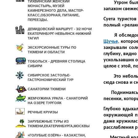
ТИХВИНСКИЙ ЖЕНСКИЙ
Утром были на
МОНАСТЫРЬ, МУЗЕЙ
запахом свежес
КАМНЕРЕЗНОГО ДЕЛА, МАСТЕР-
КЛАСС,ОБЗОРНАЯ, ПИТАНИЕ,
Суета туристо
ПЕРЕЕЗДЫ.
полный «релак
ДЕМИДОВСКИЙ МАРШРУТ - 3/2 НОЧИ
ЕКАТЕРИНБУРГ-НЕВЬЯНСК-НИЖНИЙ
Я обследовала
ТАГИЛ
Щучье,
которое
закрывали сол
ЭКСКУРСИОННЫЕ ТУРЫ ПО
ТЮМЕНИ И ОБЛАСТИ
глубину, видно
ускользавших о
ТОБОЛЬСК - ДРЕВНЯЯ СТОЛИЦА
целое с этой, 
СИБИРИ
СИБИРСКОЕ ЗАСТОЛЬЕ-
Это небольшая
ГАСТРОНОМИЧЕСКИЙ ТУР
сюда снова и
САНАТОРИИ ТЮМЕНИ
Поднимаясь в 
ЖЕМЧУЖИНА УРАЛА - САНАТОРИЙ
песенки, котор
НА ОЗЕРЕ ТУРГОЯК
Глубоко вдыхал
РЕЧНЫЕ КРУИЗЫ
окружающей пр
даже кружилась
ЗАРУБЕЖНЫЕ ТУРЫ ИЗ
ТЮМЕНИ,ЕКАТЕРИНБУРГА,МОСКВЫ
расслабления р
«ГОЛУБЫЕ ОЗЁРА» - КАЗАХСТАН,
Местный кол