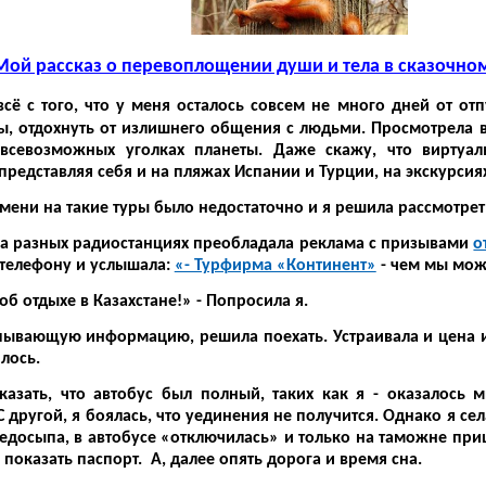
Мой рассказ о перевоплощении души и тела в сказочном
всё с того, что у меня осталось совсем не много дней от отп
ы, отдохнуть от излишнего общения с людьми. Просмотрела 
всевозможных уголках планеты. Даже скажу, что виртуал
редставляя себя и на пляжах Испании и Турции, на экскурсия
ни на такие туры было недостаточно и я решила рассмотрет
на разных радиостанциях преобладала реклама с призывами
о
 телефону и услышала:
«- Турфирма «Континент»
- чем мы мож
об отдыхе в Казахстане!» - Попросила я.
ывающую информацию, решила поехать. Устраивала и цена и 
лось.
 что автобус был полный, таких как я - оказалось мно
С другой, я боялась, что уединения не получится. Однако я с
недосыпа, в автобусе «отключилась» и только на таможне п
показать паспорт. А, далее опять дорога и время сна.