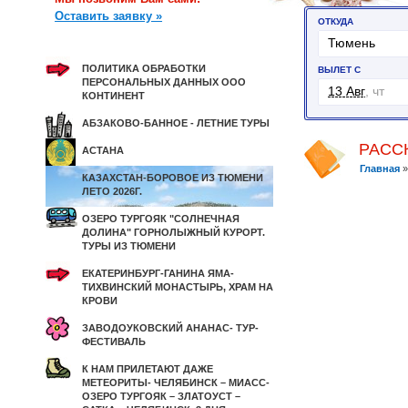
Оставить заявку »
ПОЛИТИКА ОБРАБОТКИ
ПЕРСОНАЛЬНЫХ ДАННЫХ ООО
КОНТИНЕНТ
АБЗАКОВО-БАННОЕ - ЛЕТНИЕ ТУРЫ
РАСС
АСТАНА
Главная
КАЗАХСТАН-БОРОВОЕ ИЗ ТЮМЕНИ
ЛЕТО 2026Г.
ОЗЕРО ТУРГОЯК "СОЛНЕЧНАЯ
ДОЛИНА" ГОРНОЛЫЖНЫЙ КУРОРТ.
ТУРЫ ИЗ ТЮМЕНИ
ЕКАТЕРИНБУРГ-ГАНИНА ЯМА-
ТИХВИНСКИЙ МОНАСТЫРЬ, ХРАМ НА
КРОВИ
ЗАВОДОУКОВСКИЙ АНАНАС- ТУР-
ФЕСТИВАЛЬ
К НАМ ПРИЛЕТАЮТ ДАЖЕ
МЕТЕОРИТЫ- ЧЕЛЯБИНСК – МИАСС-
ОЗЕРО ТУРГОЯК – ЗЛАТОУСТ –