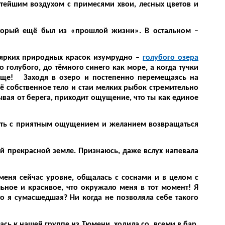
тейшим воздухом с примесями хвои, лесных цветов и
оторый ещё был из «прошлой жизни». В остальном –
ярких природных красок изумрудно –
голубого озера
 голубого, до тёмного синего как море, а когда тучки
лище! Заходя в озеро и постепенно перемещаясь на
ё собственное тело и стаи мелких рыбок стремительно
вая от берега, приходит ощущение, что ты как единое
ть с приятным ощущением и желанием возвращаться
й прекрасной земле. Признаюсь, даже вслух напевала
меня сейчас уровне, общалась с соснами и в целом с
ьное и красивое, что окружало меня в тот момент! Я
о я сумасшедшая? Ни когда не позволяла себе такого
ась к нашей группе из Тюмени, ходила со всеми в бар,