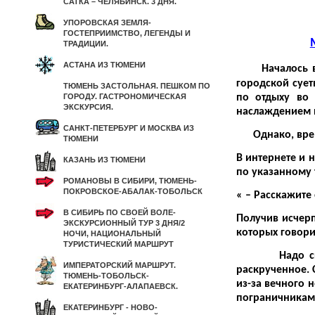
САТКА – ЧЕЛЯБИНСК. 3 ДНЯ.
УПОРОВСКАЯ ЗЕМЛЯ-
ГОСТЕПРИИМСТВО, ЛЕГЕНДЫ И
ТРАДИЦИИ.
АСТАНА ИЗ ТЮМЕНИ
Началось 
городской сует
ТЮМЕНЬ ЗАСТОЛЬНАЯ. ПЕШКОМ ПО
ГОРОДУ. ГАСТРОНОМИЧЕСКАЯ
по отдыху во 
ЭКСКУРСИЯ.
наслаждением п
САНКТ-ПЕТЕРБУРГ И МОСКВА ИЗ
Однако, време
ТЮМЕНИ
В интернете и 
КАЗАНЬ ИЗ ТЮМЕНИ
по указанному
РОМАНОВЫ В СИБИРИ, ТЮМЕНЬ-
ПОКРОВСКОЕ-АБАЛАК-ТОБОЛЬСК
« – Расскажите 
В СИБИРЬ ПО СВОЕЙ ВОЛЕ-
Получив исчерп
ЭКСКУРСИОННЫЙ ТУР 3 ДНЯ/2
которых говори
НОЧИ, НАЦИОНАЛЬНЫЙ
ТУРИСТИЧЕСКИЙ МАРШРУТ
Надо сказать,
ИМПЕРАТОРСКИЙ МАРШРУТ.
раскрученное. 
ТЮМЕНЬ-ТОБОЛЬСК-
из-за вечного 
ЕКАТЕРИНБУРГ-АЛАПАЕВСК.
пограничникам 
ЕКАТЕРИНБУРГ - НОВО-