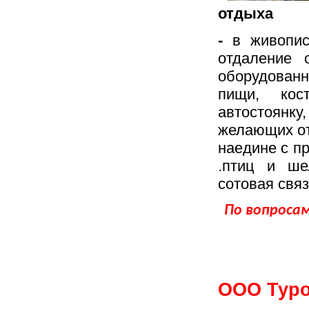
отдыха
-
в живопис
отдаление 
оборудован
пищи, кос
автостоянку
желающих от
наедине с п
.птиц и ше
сотовая связ
По вопроса
ООО Туро