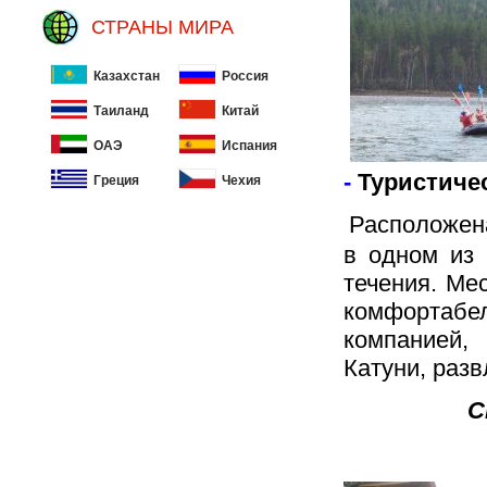
СТРАНЫ МИРА
Казахстан
Россия
Таиланд
Китай
ОАЭ
Испания
-
Туристичес
Греция
Чехия
Расположена
в одном из 
течения. Ме
комфортабе
компанией,
Катуни, ра
С