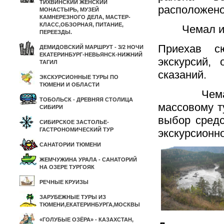
ТИХВИНСКИЙ ЖЕНСКИЙ
расположено
МОНАСТЫРЬ, МУЗЕЙ
КАМНЕРЕЗНОГО ДЕЛА, МАСТЕР-
КЛАСС,ОБЗОРНАЯ, ПИТАНИЕ,
Чемал извес
ПЕРЕЕЗДЫ.
Приехав с
ДЕМИДОВСКИЙ МАРШРУТ - 3/2 НОЧИ
ЕКАТЕРИНБУРГ-НЕВЬЯНСК-НИЖНИЙ
экскурсий,
ТАГИЛ
сказаний.
ЭКСКУРСИОННЫЕ ТУРЫ ПО
ТЮМЕНИ И ОБЛАСТИ
Чемальски
ТОБОЛЬСК - ДРЕВНЯЯ СТОЛИЦА
массовому т
СИБИРИ
выбор средс
СИБИРСКОЕ ЗАСТОЛЬЕ-
ГАСТРОНОМИЧЕСКИЙ ТУР
экскурсионн
САНАТОРИИ ТЮМЕНИ
ЖЕМЧУЖИНА УРАЛА - САНАТОРИЙ
НА ОЗЕРЕ ТУРГОЯК
РЕЧНЫЕ КРУИЗЫ
ЗАРУБЕЖНЫЕ ТУРЫ ИЗ
ТЮМЕНИ,ЕКАТЕРИНБУРГА,МОСКВЫ
«ГОЛУБЫЕ ОЗЁРА» - КАЗАХСТАН,