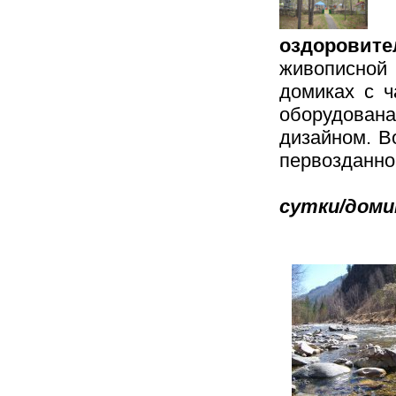
К
оздоровите
живописной
домиках с ч
оборудована
дизайном. В
пер
Стои
сутки/доми