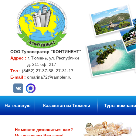
ООО Туроператор "КОНТИНЕНТ"
Адрес :
г. Тюмень, ул. Республики
д. 211 оф. 217
Тел :
(3452) 27-37-58; 27-31-17
E-mail :
omarina72@rambler.ru
На главную
Казахстан из Тюмени
Туры компани
Не можете дозвониться нам?
Мы позвоним Вам сами!