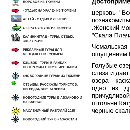
Достоприме
БОРОВОЕ ИЗ ТЮМЕНИ
«ОТДЫХ НА УРАЛЕ» ИЗ ТЮМЕНИ
церковь "В
познакомит
АЛТАЙ - ОТДЫХ И ЛЕЧЕНИЕ
.Женский мо
ОЗЕРО СУНГУЛЬ ИЗ ТЮМЕНИ
"Скала Плач
КАЛИНИНГРАД - ТУРЫ, ОТДЫХ,
ЭКСКУРСИИ
Чемальская
РЕКЛАМНЫЕ ТУРЫ ДЛЯ
ощущениям К
МЕНЕДЖЕРОВ ТУРФИРМ
КЭШБЭК - ТУРЫ В РАМКАХ
Голубые озер
ПРОГРАММЫ СТИМУЛИРОВАНИЯ
слеза и дае
«НОВОГОДНИЕ ТУРЫ» ИЗ ТЮМЕНИ
озера – кас
ОТЗЫВЫ, РАССКАЗЫ ТУРИСТОВ,
одно из др
ЛЕГЕНДЫ, ВПЕЧАТЛЕНИЯ
причудливой
НОВОГОДНИЕ ТУРЫ В АБЗАКОВО И
штольни Кат
НА БАННОЕ
черные скал
МАСЛЕНИЧНЫЙ РАЗГУЛЯЙ 2025
НОВОГОДНИЙ ТУР В КАЗАХСТАН