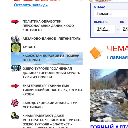
Оставить заявку »
ПОЛИТИКА ОБРАБОТКИ
ПЕРСОНАЛЬНЫХ ДАННЫХ ООО
КОНТИНЕНТ
АБЗАКОВО-БАННОЕ - ЛЕТНИЕ ТУРЫ
ЧЕМА
АСТАНА
КАЗАХСТАН-БОРОВОЕ ИЗ ТЮМЕНИ
Главная
ЛЕТО 2026Г.
ОЗЕРО ТУРГОЯК "СОЛНЕЧНАЯ
ДОЛИНА" ГОРНОЛЫЖНЫЙ КУРОРТ.
ТУРЫ ИЗ ТЮМЕНИ
ЕКАТЕРИНБУРГ-ГАНИНА ЯМА-
ТИХВИНСКИЙ МОНАСТЫРЬ, ХРАМ НА
КРОВИ
ЗАВОДОУКОВСКИЙ АНАНАС- ТУР-
ФЕСТИВАЛЬ
К НАМ ПРИЛЕТАЮТ ДАЖЕ
МЕТЕОРИТЫ- ЧЕЛЯБИНСК – МИАСС-
ОЗЕРО ТУРГОЯК – ЗЛАТОУСТ –
ГОРНЫЙ АЛТ