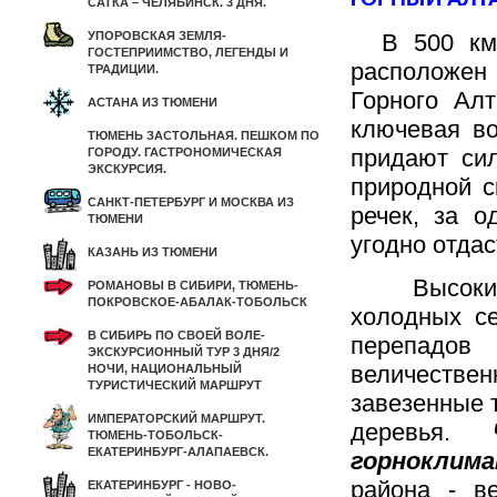
САТКА – ЧЕЛЯБИНСК. 3 ДНЯ.
УПОРОВСКАЯ ЗЕМЛЯ-
В 500 км о
ГОСТЕПРИИМСТВО, ЛЕГЕНДЫ И
расположен
ТРАДИЦИИ.
Горного Ал
АСТАНА ИЗ ТЮМЕНИ
ключевая во
ТЮМЕНЬ ЗАСТОЛЬНАЯ. ПЕШКОМ ПО
придают сил
ГОРОДУ. ГАСТРОНОМИЧЕСКАЯ
ЭКСКУРСИЯ.
природной с
САНКТ-ПЕТЕРБУРГ И МОСКВА ИЗ
речек, за о
ТЮМЕНИ
угодно отдас
КАЗАНЬ ИЗ ТЮМЕНИ
Высокие го
РОМАНОВЫ В СИБИРИ, ТЮМЕНЬ-
ПОКРОВСКОЕ-АБАЛАК-ТОБОЛЬСК
холодных се
В СИБИРЬ ПО СВОЕЙ ВОЛЕ-
перепадов
ЭКСКУРСИОННЫЙ ТУР 3 ДНЯ/2
величеств
НОЧИ, НАЦИОНАЛЬНЫЙ
ТУРИСТИЧЕСКИЙ МАРШРУТ
завезенные 
ИМПЕРАТОРСКИЙ МАРШРУТ.
деревья.
ТЮМЕНЬ-ТОБОЛЬСК-
ЕКАТЕРИНБУРГ-АЛАПАЕВСК.
горноклим
района - в
ЕКАТЕРИНБУРГ - НОВО-