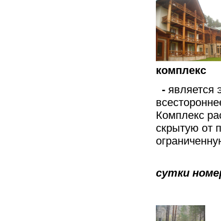
комплекс
-
является 
всесторонне
Комплекс ра
скрытую от п
ограниченн
Стои
сутки номе