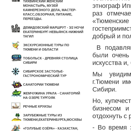
ТИХВИНСКИЙ ЖЕНСКИЙ
этнограф Ип
МОНАСТЫРЬ, МУЗЕЙ
КАМНЕРЕЗНОГО ДЕЛА, МАСТЕР-
раз отмечае
КЛАСС,ОБЗОРНАЯ, ПИТАНИЕ,
ПЕРЕЕЗДЫ.
«Тюменски
гостеприимс
ДЕМИДОВСКИЙ МАРШРУТ - 3/2 НОЧИ
ЕКАТЕРИНБУРГ-НЕВЬЯНСК-НИЖНИЙ
добрый и по
ТАГИЛ
ЭКСКУРСИОННЫЕ ТУРЫ ПО
В подавляю
ТЮМЕНИ И ОБЛАСТИ
были очень
ТОБОЛЬСК - ДРЕВНЯЯ СТОЛИЦА
искусства и
СИБИРИ
СИБИРСКОЕ ЗАСТОЛЬЕ-
Мы увидим 
ГАСТРОНОМИЧЕСКИЙ ТУР
г.Тюмени им
САНАТОРИИ ТЮМЕНИ
Сибири.
ЖЕМЧУЖИНА УРАЛА - САНАТОРИЙ
НА ОЗЕРЕ ТУРГОЯК
Но, купечес
РЕЧНЫЕ КРУИЗЫ
бизнесом и
отдохнуть с
ЗАРУБЕЖНЫЕ ТУРЫ ИЗ
ТЮМЕНИ,ЕКАТЕРИНБУРГА,МОСКВЫ
- Во время 
«ГОЛУБЫЕ ОЗЁРА» - КАЗАХСТАН,