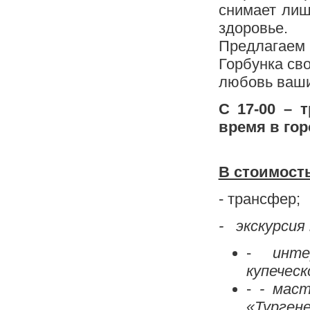
снимает лиш
здоровье.
Предлагаем
Горбунка св
любовь ваши
С 17-00 – 
время в гор
В стоимость
- трансфер
- экскурсия
-
инте
купеческ
-
- мас
«Турген