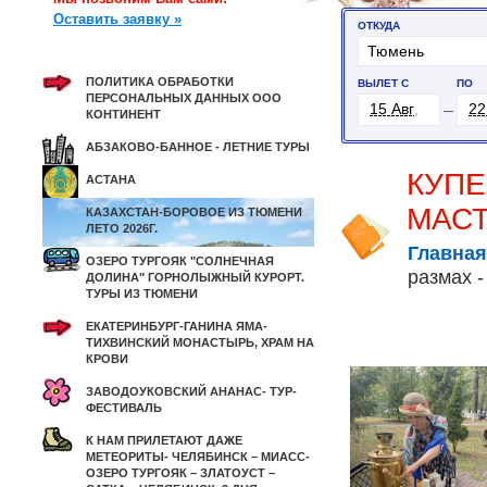
Оставить заявку »
ПОЛИТИКА ОБРАБОТКИ
ПЕРСОНАЛЬНЫХ ДАННЫХ ООО
КОНТИНЕНТ
АБЗАКОВО-БАННОЕ - ЛЕТНИЕ ТУРЫ
КУПЕ
АСТАНА
МАСТ
КАЗАХСТАН-БОРОВОЕ ИЗ ТЮМЕНИ
ЛЕТО 2026Г.
Главная
ОЗЕРО ТУРГОЯК "СОЛНЕЧНАЯ
размах -
ДОЛИНА" ГОРНОЛЫЖНЫЙ КУРОРТ.
ТУРЫ ИЗ ТЮМЕНИ
ЕКАТЕРИНБУРГ-ГАНИНА ЯМА-
ТИХВИНСКИЙ МОНАСТЫРЬ, ХРАМ НА
КРОВИ
ЗАВОДОУКОВСКИЙ АНАНАС- ТУР-
ФЕСТИВАЛЬ
К НАМ ПРИЛЕТАЮТ ДАЖЕ
МЕТЕОРИТЫ- ЧЕЛЯБИНСК – МИАСС-
ОЗЕРО ТУРГОЯК – ЗЛАТОУСТ –