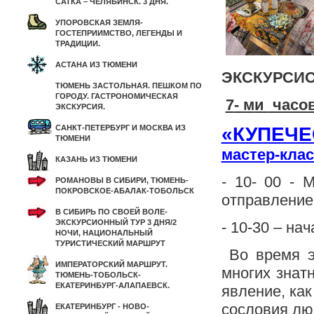
САТКА – ЧЕЛЯБИНСК. 3 ДНЯ.
УПОРОВСКАЯ ЗЕМЛЯ-
ГОСТЕПРИИМСТВО, ЛЕГЕНДЫ И
ТРАДИЦИИ.
АСТАНА ИЗ ТЮМЕНИ
ЭКСКУРСИ
ТЮМЕНЬ ЗАСТОЛЬНАЯ. ПЕШКОМ ПО
ГОРОДУ. ГАСТРОНОМИЧЕСКАЯ
7
- м
и
часов
ЭКСКУРСИЯ.
САНКТ-ПЕТЕРБУРГ И МОСКВА ИЗ
«КУПЕЧЕ
ТЮМЕНИ
мастер-кла
КАЗАНЬ ИЗ ТЮМЕНИ
- 10- 00 - 
РОМАНОВЫ В СИБИРИ, ТЮМЕНЬ-
ПОКРОВСКОЕ-АБАЛАК-ТОБОЛЬСК
отправление 
В СИБИРЬ ПО СВОЕЙ ВОЛЕ-
ЭКСКУРСИОННЫЙ ТУР 3 ДНЯ/2
- 10-30 – на
НОЧИ, НАЦИОНАЛЬНЫЙ
ТУРИСТИЧЕСКИЙ МАРШРУТ
Во время э
ИМПЕРАТОРСКИЙ МАРШРУТ.
многих знат
ТЮМЕНЬ-ТОБОЛЬСК-
ЕКАТЕРИНБУРГ-АЛАПАЕВСК.
явление, как
сословия люб
ЕКАТЕРИНБУРГ - НОВО-