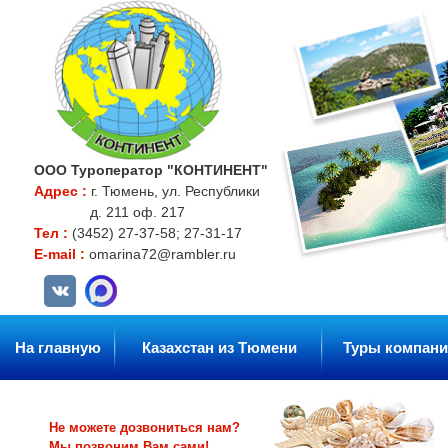
ООО Туроператор "КОНТИНЕНТ"
Адрес :
г. Тюмень, ул. Республики
д. 211 оф. 217
Тел :
(3452) 27-37-58; 27-31-17
E-mail :
omarina72@rambler.ru
На главную
Казахстан из Тюмени
Туры компани
Не можете дозвониться нам?
Мы позвоним Вам сами!