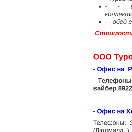
-
- в
коллект
-
- обед 
Стоимость 
ООО Туро
-
Офис на Ре
Т
елефоны:
вайбер 8922
- Офис на Х
Телефоны: 3
(Людмила, )