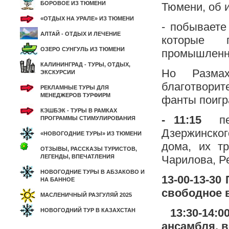
БОРОВОЕ ИЗ ТЮМЕНИ
Тюмени, об и
«ОТДЫХ НА УРАЛЕ» ИЗ ТЮМЕНИ
- побываете
АЛТАЙ - ОТДЫХ И ЛЕЧЕНИЕ
которые 
ОЗЕРО СУНГУЛЬ ИЗ ТЮМЕНИ
промышленн
КАЛИНИНГРАД - ТУРЫ, ОТДЫХ,
Но Разма
ЭКСКУРСИИ
благотворит
РЕКЛАМНЫЕ ТУРЫ ДЛЯ
МЕНЕДЖЕРОВ ТУРФИРМ
фанты поигр
КЭШБЭК - ТУРЫ В РАМКАХ
- 11:15
пе
ПРОГРАММЫ СТИМУЛИРОВАНИЯ
Дзержинског
«НОВОГОДНИЕ ТУРЫ» ИЗ ТЮМЕНИ
дома, их т
ОТЗЫВЫ, РАССКАЗЫ ТУРИСТОВ,
ЛЕГЕНДЫ, ВПЕЧАТЛЕНИЯ
Чарилова, Р
НОВОГОДНИЕ ТУРЫ В АБЗАКОВО И
13-00-13-3
НА БАННОЕ
свободное 
МАСЛЕНИЧНЫЙ РАЗГУЛЯЙ 2025
13:30-14:00
НОВОГОДНИЙ ТУР В КАЗАХСТАН
ансамбля, в