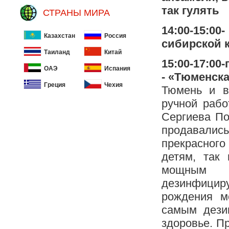
так гулять
СТРАНЫ МИРА
14:00-15:0
Казахстан
Россия
сибирской к
Таиланд
Китай
15:00-17:00
ОАЭ
Испания
- «Тюменск
Греция
Чехия
Тюмень и в
ручной рабо
Сергиева По
продавались
прекрасного
детям, так
мощным а
дезинфицир
рождения м
самым дези
здоровье. П