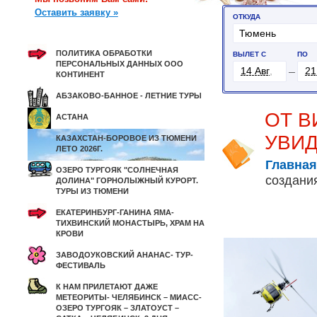
Оставить заявку »
ПОЛИТИКА ОБРАБОТКИ
ПЕРСОНАЛЬНЫХ ДАННЫХ ООО
КОНТИНЕНТ
АБЗАКОВО-БАННОЕ - ЛЕТНИЕ ТУРЫ
ОТ В
АСТАНА
УВИД
КАЗАХСТАН-БОРОВОЕ ИЗ ТЮМЕНИ
ЛЕТО 2026Г.
Главная
ОЗЕРО ТУРГОЯК "СОЛНЕЧНАЯ
создания
ДОЛИНА" ГОРНОЛЫЖНЫЙ КУРОРТ.
ТУРЫ ИЗ ТЮМЕНИ
ЕКАТЕРИНБУРГ-ГАНИНА ЯМА-
ТИХВИНСКИЙ МОНАСТЫРЬ, ХРАМ НА
КРОВИ
ЗАВОДОУКОВСКИЙ АНАНАС- ТУР-
ФЕСТИВАЛЬ
К НАМ ПРИЛЕТАЮТ ДАЖЕ
МЕТЕОРИТЫ- ЧЕЛЯБИНСК – МИАСС-
ОЗЕРО ТУРГОЯК – ЗЛАТОУСТ –