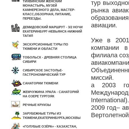
тур выходно
ТИХВИНСКИЙ ЖЕНСКИЙ
МОНАСТЫРЬ, МУЗЕЙ
рынка авиак
КАМНЕРЕЗНОГО ДЕЛА, МАСТЕР-
КЛАСС,ОБЗОРНАЯ, ПИТАНИЕ,
образования
ПЕРЕЕЗДЫ.
авиации.
ДЕМИДОВСКИЙ МАРШРУТ - 3/2 НОЧИ
ЕКАТЕРИНБУРГ-НЕВЬЯНСК-НИЖНИЙ
ТАГИЛ
Уже в 2001
ЭКСКУРСИОННЫЕ ТУРЫ ПО
компании в
ТЮМЕНИ И ОБЛАСТИ
филиала соз
ТОБОЛЬСК - ДРЕВНЯЯ СТОЛИЦА
авиакомпани
СИБИРИ
Объединен
СИБИРСКОЕ ЗАСТОЛЬЕ-
ГАСТРОНОМИЧЕСКИЙ ТУР
миссий.
САНАТОРИИ ТЮМЕНИ
а 2003 г
Международн
ЖЕМЧУЖИНА УРАЛА - САНАТОРИЙ
НА ОЗЕРЕ ТУРГОЯК
International).
РЕЧНЫЕ КРУИЗЫ
2009 год– а
Вертолетной
ЗАРУБЕЖНЫЕ ТУРЫ ИЗ
ТЮМЕНИ,ЕКАТЕРИНБУРГА,МОСКВЫ
«ГОЛУБЫЕ ОЗЁРА» - КАЗАХСТАН,