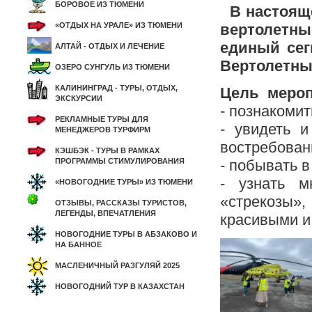
БОРОВОЕ ИЗ ТЮМЕНИ
В настояще
«ОТДЫХ НА УРАЛЕ» ИЗ ТЮМЕНИ
вертолетн
единый сег
АЛТАЙ - ОТДЫХ И ЛЕЧЕНИЕ
Вертолетны
ОЗЕРО СУНГУЛЬ ИЗ ТЮМЕНИ
КАЛИНИНГРАД - ТУРЫ, ОТДЫХ,
Цель мероп
ЭКСКУРСИИ
- познакомит
РЕКЛАМНЫЕ ТУРЫ ДЛЯ
- увидеть и
МЕНЕДЖЕРОВ ТУРФИРМ
востребован
КЭШБЭК - ТУРЫ В РАМКАХ
ПРОГРАММЫ СТИМУЛИРОВАНИЯ
- побывать в
- узнать м
«НОВОГОДНИЕ ТУРЫ» ИЗ ТЮМЕНИ
«стрекозы»,
ОТЗЫВЫ, РАССКАЗЫ ТУРИСТОВ,
ЛЕГЕНДЫ, ВПЕЧАТЛЕНИЯ
красивыми и
НОВОГОДНИЕ ТУРЫ В АБЗАКОВО И
НА БАННОЕ
МАСЛЕНИЧНЫЙ РАЗГУЛЯЙ 2025
НОВОГОДНИЙ ТУР В КАЗАХСТАН