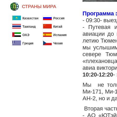
СТРАНЫ МИРА
Программа 
Казахстан
Россия
- 09:30- вые
- Путевая 
Таиланд
Китай
авиации до
ОАЭ
Испания
летию Тюмен
Греция
Чехия
мы услышим
севере Тюм
«плехановца
авиа виктор
10:20-12:20
-
Мы не толь
Ми-171, Ми-
АН-2, но и д
Вторая част
- АО «ЮТэй