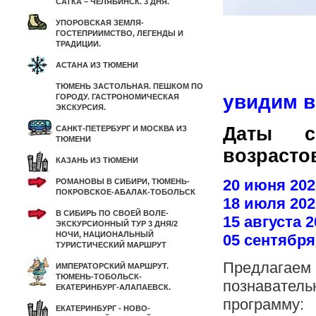
САТКА – ЧЕЛЯБИНСК. 3 ДНЯ.
УПОРОВСКАЯ ЗЕМЛЯ-
ГОСТЕПРИИМСТВО, ЛЕГЕНДЫ И
ТРАДИЦИИ.
АСТАНА ИЗ ТЮМЕНИ
ТЮМЕНЬ ЗАСТОЛЬНАЯ. ПЕШКОМ ПО
увидим в
ГОРОДУ. ГАСТРОНОМИЧЕСКАЯ
ЭКСКУРСИЯ.
Даты с
САНКТ-ПЕТЕРБУРГ И МОСКВА ИЗ
ТЮМЕНИ
возрасто
КАЗАНЬ ИЗ ТЮМЕНИ
20 июня 202
РОМАНОВЫ В СИБИРИ, ТЮМЕНЬ-
ПОКРОВСКОЕ-АБАЛАК-ТОБОЛЬСК
18 июля 202
В СИБИРЬ ПО СВОЕЙ ВОЛЕ-
15 августа 2
ЭКСКУРСИОННЫЙ ТУР 3 ДНЯ/2
НОЧИ, НАЦИОНАЛЬНЫЙ
05 сентября
ТУРИСТИЧЕСКИЙ МАРШРУТ
Предлагаем 
ИМПЕРАТОРСКИЙ МАРШРУТ.
ТЮМЕНЬ-ТОБОЛЬСК-
познавател
ЕКАТЕРИНБУРГ-АЛАПАЕВСК.
программу:
ЕКАТЕРИНБУРГ - НОВО-