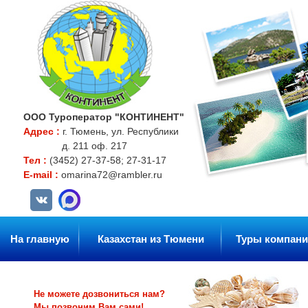
ООО Туроператор "КОНТИНЕНТ"
Адрес :
г. Тюмень, ул. Республики
д. 211 оф. 217
Тел :
(3452) 27-37-58; 27-31-17
E-mail :
omarina72@rambler.ru
На главную
Казахстан из Тюмени
Туры компани
Не можете дозвониться нам?
Мы позвоним Вам сами!