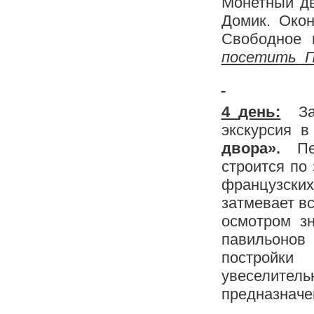
Монетный дв
Домик. Окон
Свободное 
посетить Пе
4
день:
З
экскурсия 
двора».
Пет
строится по
французских
затмевает в
осмотром з
павильоно
постройки
увеселител
предназначе