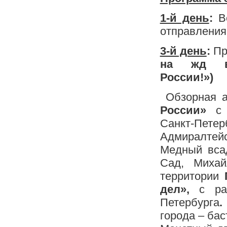
1-й день
:
Вс
отправления 
3-й день
:
При
на жд в
Рос
Обзорная а
России»
с о
Санкт-Пете
Адмиралтейс
Медный всад
Сад, Михай
территории
дел»,
с рас
Петербурга
города – ба