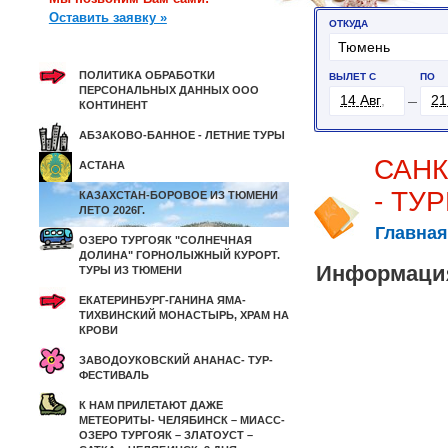
Оставить заявку »
ПОЛИТИКА ОБРАБОТКИ
ПЕРСОНАЛЬНЫХ ДАННЫХ ООО
КОНТИНЕНТ
АБЗАКОВО-БАННОЕ - ЛЕТНИЕ ТУРЫ
САНК
АСТАНА
- ТУ
КАЗАХСТАН-БОРОВОЕ ИЗ ТЮМЕНИ
ЛЕТО 2026Г.
Главная
ОЗЕРО ТУРГОЯК "СОЛНЕЧНАЯ
ДОЛИНА" ГОРНОЛЫЖНЫЙ КУРОРТ.
Информация
ТУРЫ ИЗ ТЮМЕНИ
ЕКАТЕРИНБУРГ-ГАНИНА ЯМА-
ТИХВИНСКИЙ МОНАСТЫРЬ, ХРАМ НА
КРОВИ
ЗАВОДОУКОВСКИЙ АНАНАС- ТУР-
ФЕСТИВАЛЬ
К НАМ ПРИЛЕТАЮТ ДАЖЕ
МЕТЕОРИТЫ- ЧЕЛЯБИНСК – МИАСС-
ОЗЕРО ТУРГОЯК – ЗЛАТОУСТ –