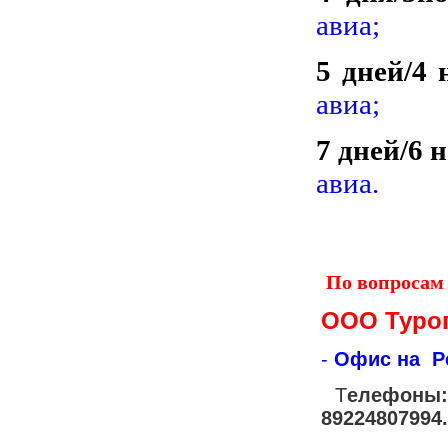
авиа;
5 дней/4 
авиа;
7 дней/6 
авиа.
По вопросам
ООО Туроп
-
Офис на Ре
Т
елефоны: 
89224807994.