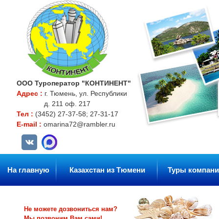
ООО Туроператор "КОНТИНЕНТ"
Адрес :
г. Тюмень, ул. Республики
д. 211 оф. 217
Тел :
(3452) 27-37-58; 27-31-17
E-mail :
omarina72@rambler.ru
На главную
Казахстан из Тюмени
Туры компани
Не можете дозвониться нам?
Мы позвоним Вам сами!