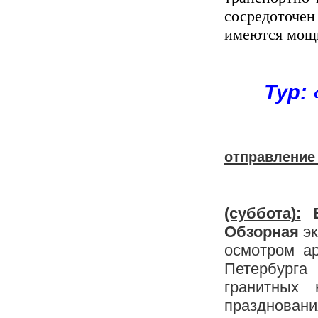
сосредоточе
имеются мощ
Тур: «О
отправление 
(суббота):
В
Обзорная
эк
осмотром ар
Петербурга
гранитных
празднован