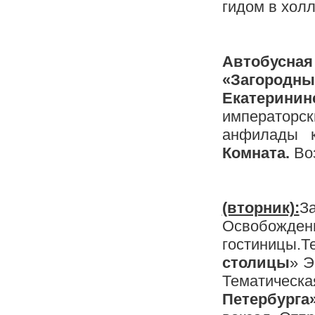
гидом в холл
Автобусна
«Загородн
Екатерини
император
анфилады к
Комната.
Воз
(вторник):
З
Освобожден
гостиницы
столицы
» Э
Тематическа
Петербурга