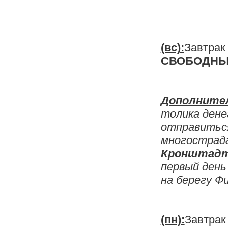
(вс):
Завтра
СВОБОДНЫ
Дополните
толика дене
отправитьс
многостра
Кронштад
первый день
на берегу Ф
(пн):
Завтрак