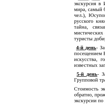
экскурсия в 
мира, самый 
чел.), Юсупо
русского кн
тайна, свя
мистических 
туристы доби
4-й день
- З
посещением Б
искусства, г
известных за
5-й день
- З
Групповой тр
Стоимость эк
обратно, про
экскурсии по 