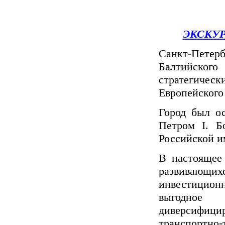
ЭКСКУ
‑
Санкт
Петер
Балтийского
стратегическ
Европейского
Город был о
Петром I. Б
Российской и
В настоящее
развивающ
инвестицио
выгодное
диверсиф
‑
транспортно