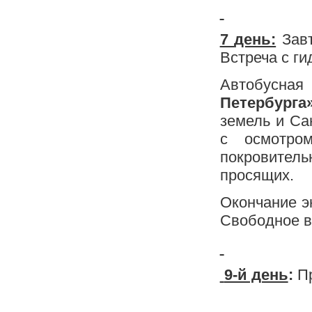
7
день:
Завт
Встреча с ги
Автобусна
Петербург
земель и Са
с осмотр
покровител
просящих.
Окончание э
Свободное в
9-й день
:
Пр