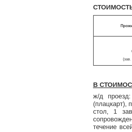
СТОИМОСТЬ Т
Прожи
(зав
В СТОИМОС
ж/д проезд
(плацкарт), 
стол, 1 за
сопровожде
течение все