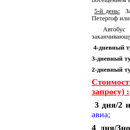
посещением 
5-й день:
Зав
Петергоф или
Автобус
заканчивающу
4-дневный т
3-дневный т
2-дневный т
Стоимост
запросу) :
3 дня/2 
авиа;
4 дня/3н