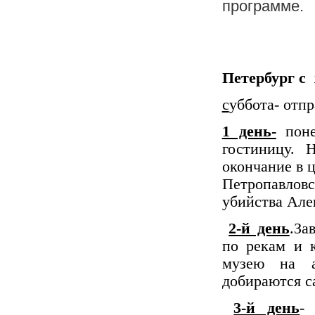
программе.
Петербург с 
с
уббота- отп
1 день-
поне
гостиницу. 
окончание в ц
Петропавловс
убийства Алек
2-й день
.За
по рекам и 
музею на а
добираются с
3-й день
-