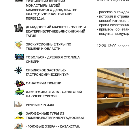
ТИХВИНСКИЙ ЖЕНСКИЙ
МОНАСТЫРЬ, МУЗЕЙ
КАМНЕРЕЗНОГО ДЕЛА, МАСТЕР-
- рассказ о каждо
КЛАСС,ОБЗОРНАЯ, ПИТАНИЕ,
- история и стран
ПЕРЕЕЗДЫ.
- способ изготовл
- сроки созревани
ДЕМИДОВСКИЙ МАРШРУТ - 3/2 НОЧИ
- примеры сочета
ЕКАТЕРИНБУРГ-НЕВЬЯНСК-НИЖНИЙ
- покупка продукц
ТАГИЛ
ЭКСКУРСИОННЫЕ ТУРЫ ПО
12:20-13:00 перее
ТЮМЕНИ И ОБЛАСТИ
ТОБОЛЬСК - ДРЕВНЯЯ СТОЛИЦА
СИБИРИ
СИБИРСКОЕ ЗАСТОЛЬЕ-
ГАСТРОНОМИЧЕСКИЙ ТУР
САНАТОРИИ ТЮМЕНИ
ЖЕМЧУЖИНА УРАЛА - САНАТОРИЙ
НА ОЗЕРЕ ТУРГОЯК
РЕЧНЫЕ КРУИЗЫ
ЗАРУБЕЖНЫЕ ТУРЫ ИЗ
ТЮМЕНИ,ЕКАТЕРИНБУРГА,МОСКВЫ
«ГОЛУБЫЕ ОЗЁРА» - КАЗАХСТАН,