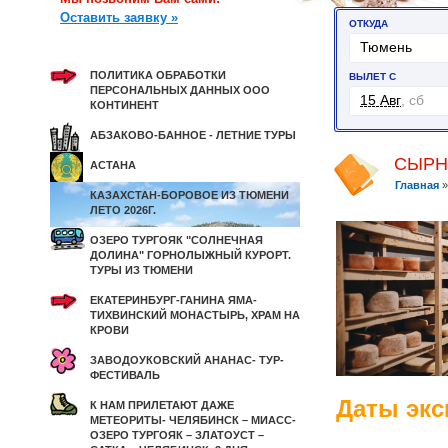
Оставить заявку »
ПОЛИТИКА ОБРАБОТКИ
ПЕРСОНАЛЬНЫХ ДАННЫХ ООО
КОНТИНЕНТ
АБЗАКОВО-БАННОЕ - ЛЕТНИЕ ТУРЫ
СЫРН
АСТАНА
Главная
КАЗАХСТАН-БОРОВОЕ ИЗ ТЮМЕНИ
ЛЕТО 2026Г.
ОЗЕРО ТУРГОЯК "СОЛНЕЧНАЯ
ДОЛИНА" ГОРНОЛЫЖНЫЙ КУРОРТ.
ТУРЫ ИЗ ТЮМЕНИ
ЕКАТЕРИНБУРГ-ГАНИНА ЯМА-
ТИХВИНСКИЙ МОНАСТЫРЬ, ХРАМ НА
КРОВИ
ЗАВОДОУКОВСКИЙ АНАНАС- ТУР-
ФЕСТИВАЛЬ
Даты экс
К НАМ ПРИЛЕТАЮТ ДАЖЕ
МЕТЕОРИТЫ- ЧЕЛЯБИНСК – МИАСС-
ОЗЕРО ТУРГОЯК – ЗЛАТОУСТ –