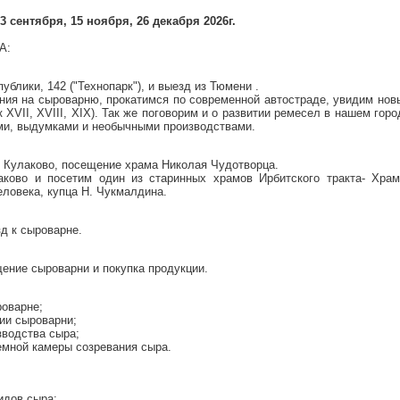
13 сентября, 15 ноября, 26 декабря 2026г.
А:
публики, 142 ("Технопарк"), и выезд из Тюмени .
ания на сыроварню, прокатимся по современной автостраде, увидим но
к XVII, XVIII, XIX). Так же поговорим и о развитии ремесел в нашем гор
и, выдумками и необычными производствами.
 в Кулаково, посещение храма Николая Чудотворца.
аково и посетим один из старинных храмов Ирбитского тракта- Храм
еловека, купца Н. Чукмалдина.
зд к сыроварне.
щение сыроварни и покупка продукции.
роварне;
рии сыроварни;
зводства сыра;
емной камеры созревания сыра.
дов сыра: