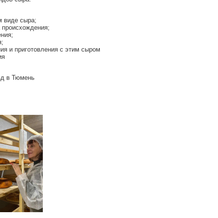
м виде сыра;
а происхождения;
ения;
я;
ния и приготовления с этим сыром
ия
зд в Тюмень