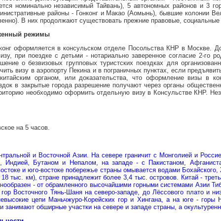
ется номинально независимый Тайвань), 5 автономных районов и 3 гор
инистративные районы - Гонконг и Макао (Аомынь), бывшие колонии Ве
ственно). В них продолжают существовать прежние правовые, социальные
женный режимы
конг оформляется в консульском отделе Посольства КНР в Москве. Д
визу, при поездке с детьми - нотариально заверенное согласие 2-го 
шение о безвизовых групповых туристских поездках для организован
чить визу в аэропорту Пекина и в пограничных пунктах, если предъявит
китайским органом, или доказательства, что оформление визы в ко
здок в закрытые города разрешение получают через органы общественн
рриторию необходимо оформить отдельную визу в Консульстве КНР. Нез
ское на 5 часов.
нтральной и Восточной Азии. На севере граничит с Монголией и Россие
, Индией, Бутаном и Непалом, на западе - с Пакистаном, Афганиста
востоке и юго-востоке побережье страны омывается водами Бохайского,
 18 тыс. км), стране принадлежит более 3,4 тыс. островов. Китай - тре
знообразен - от обрамленного высочайшими горными системами Азии Тибе
 гор Восточного Тянь-Шаня на северо-западе, до Лёссового плато и ни
невысокие цепи Маньчжуро-Корейских гор и Хингана, а на юге - горы
и занимают обширные участки на севере и западе страны, а окультуренн
льности