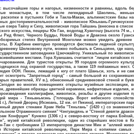
ревнему Шелковому пути, можно побывать в Синьцзяне, где находятся три знаменитых каньона, в Санься на реке Янцзы, на горе Эмэй и в государственном заповеднике Цзючжайгоу. Уникальный по живописности край - река Лицзян в Гуйлине и пять "священных" гор, изобилующие красивейшими местами. Гора Хуаншань считается "лицом китайских гор", а гора Эмэйшань славится своей труднодоступностью и неповторимым очарованием. Для туристов открыты 99 городов огромного культурно-исторического значения и 750 уникальных культурных памятников, находящихся под охраной государства, а также 119 пейзажных мест. Среди них 19 занесены в Список всемирного природного и культурного наследия ООН. Пекин, лежащий к югу от плато Шаньси, хоть и не самый древний город страны, но один из самых интересных. Обязательно стоит осмотреть "Запретный город" - самый большой из сохранившихся в мире дворцовых комплексов императорского дворца Гугун (Дворец старых правителей, XV в.), обнесенный средневековой стеной и буквально насыщенный историческими сооружениями (более 9 тыс. строений). Сегодня во многих помещениях открыты музейные экспозиции, выставлены собрания императорских сокровищ, коллекции часов, марионеток, древнейшие образцы цветной керамики, нефритовые изделия, изделия из бронзы, погребальные статуи времен императора Цинь Шихуана, произведения каллиграфии, живописи, резьбы и другие изделия прикладного искусства. Не менее интересны одна из самых крупных площадей мира - Тяньаньмэнь ("площадь Ворот небесного спокойствия", 880х500 м.), "Передние ворота" Цзянмэнь и ворота Тянаньмэнь (1651 г.), Летний Дворец (Ихэюань, 12 км. от Пекина), императорские парки Бэйхай ("северное море") и Ихэюань ("парк безмятежного отдыха"), обнесенный двумя стенами Храм Неба "Тяньтань" (1420 г.) со знаменитой Хуйинби ("Стена возвращаемого звука"), "круглый город" Туаньчэн с "павильоном Отраженного сияния" Чэнгуандянь и "Стеной девяти драконов" Цзюлунби. Также интересны буддистский храм Юнхэгун (1694-1746 гг.), "храм Конфуция" Кунмяо (1306 г.) к северо-востоку от парка Бэйхай, даосский храм Байюньгуань, мавзолей Мао Цзедуна "Мао чжуси цзиняньтан", музей китайской революции, один из старейших мостов в Китае - Лугоуцяо (Мост Марко Поло, 1189 г.), Национальная галерея, парк Цян-Тан с гробницами 13 императоров династии Мин и "аллеей животных" (50 км. к северу от Пекина), комплекс зданий музеев Истории Китая и Истории китайской революции, Парк Мира с копиями самых известных сооружений мира, "подземный город" времен "Культурной революции" и просто колоссальное количество храмов. Множество туристов привлекают прекрасные музеи китайской столицы - Пекинский музей естествознания, Военный музей китайской революции, Музей прикладного искусства Китая в универмаге Байшэн, Художественный музей Яньхуан, Столичный Музей и множество других. Огромное количество гостей приезжают в Пекин, чтобы посетить его баснословно дешевые рынки. Наиболее популярны рынки Шёлковый (Ксьюшуи), Жемчужный и Яболу (Ябао Луа), магазин "Дружба" на Янгуаменуэй, универмаг "Люфтганза" ("Яньша"), а также сотни торговых точек на "главной улице Китая" - Чананцзе. В 80 км. к северо-западу от Пекина проходят участки Бадалин, Мутянью (90 км. к северу) и Симатай (110 км. к северу-востоку) Великой китайской стены (II-III вв., общая длина около 6,8 тыс. км.). В 200 км. восточнее столицы, на берегу Желтого моря, лежит прекрасное курортное место Бэйдайхэ, около которого к морю выходит восточное окончание Великой стены. В 17 км. юго-западнее Бэйдайхэ на 52 км. тянется знаменитый "Золотой пляж", обрамленный громадными песчаными дюнами. Неподалеку лежат не менее известные морские курорты Хэбэй и Кинхуангдао. В древнем городе Сиань находится уникальный музей терракотовых фигур воинов и коней из гробницы императора Циньшихуана, а около Чжоукоудянь расположены внесенные в список культурного наследия ЮНЕСКО уникальные археологические участки - место обнаружения ископаемых останков наиболее ранних форм человека. В Сучжоу насчитывается более 100 хорошо сохранившихся садово-парковых ансамблей, созданных многими поколениями императорских династий. К юго-востоку от Пекина находятся знаменитая живописная гора Тайшань - одна из наиболее почитаемых святынь в из пяти священных гор даосизма, а также храм Конфуция (478 г. до н. э.) и архитектурно-парковый комплекс резиденции Яньшэнгун недалеко от города Цюйфу с комплексом окружающих его особняков и "Лесом Конфуция" - огромным парком с уникальными деревьями и лучше всего сохранившимся древним кладбищем Китая. Расположенный в провинции Шаньси город Пинъяо был основан в VII-VIII вв. до н. э. и известен древней городской стеной (1370 г.) длиной более 6 км., храмом Чжэньгосы с деревянным павильоно