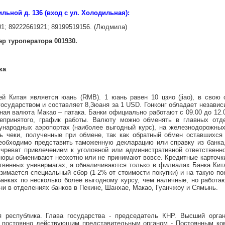
льной д. 136 (вход с ул. Холодильная):
01; 89222661921; 89199519156. (Людмила)
р туроператора 001930.
ка
й Китая является юань (RMB). 1 юань равен 10 цзяо (jiao), в свою
государством и составляет 8,3юаня за 1 USD. Гонконг обладает независ
ая валюта Макао – патака. Банки официально работают с 09.00 до 12.00
епринятого, график работы. Валюту можно обменять в главных отде
ународных аэропортах (наиболее выгодный курс), на железнодорожных
ть чеки, полученные при обмене, так как обратный обмен оставшихс
обходимо представить таможенную декларацию или справку из банка,
чреват привлечением к уголовной или административной ответственн
юры обменивают неохотно или не принимают вовсе. Кредитные карточки
твенных универмагах, а обналичиваются только в филиалах Банка Кита
взимается специальный сбор (1-2% от стоимости покупки) и на такую по
анках по несколько более выгодному курсу, чем наличные, но работа
ни в отделениях банков в Пекине, Шанхае, Макао, Гуанчжоу и Сямынь.
я республика. Глава государства - председатель КНР. Высший орган
 постоянно действующим представительным органом - Постоянным ком