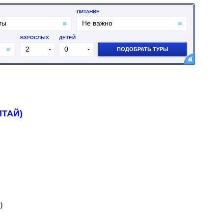
ИТАЙ)
)