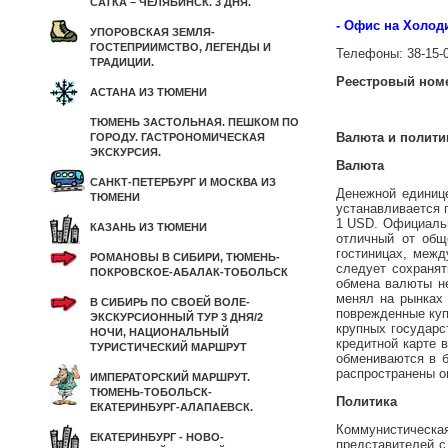
САТКА – ЧЕЛЯБИНСК. 3 ДНЯ.
- Офис на Холоди
УПОРОВСКАЯ ЗЕМЛЯ-
ГОСТЕПРИИМСТВО, ЛЕГЕНДЫ И
Телефоны: 38-15-
ТРАДИЦИИ.
Реестровый номе
АСТАНА ИЗ ТЮМЕНИ
ТЮМЕНЬ ЗАСТОЛЬНАЯ. ПЕШКОМ ПО
Валюта и полити
ГОРОДУ. ГАСТРОНОМИЧЕСКАЯ
ЭКСКУРСИЯ.
Валюта
САНКТ-ПЕТЕРБУРГ И МОСКВА ИЗ
Денежной единице
ТЮМЕНИ
устанавливается 
1 USD. Официальн
КАЗАНЬ ИЗ ТЮМЕНИ
отличный от общ
гостиницах, межд
РОМАНОВЫ В СИБИРИ, ТЮМЕНЬ-
следует сохраня
ПОКРОВСКОЕ-АБАЛАК-ТОБОЛЬСК
обмена валюты не
менял на рынках 
В СИБИРЬ ПО СВОЕЙ ВОЛЕ-
поврежденные куп
ЭКСКУРСИОННЫЙ ТУР 3 ДНЯ/2
крупных государс
НОЧИ, НАЦИОНАЛЬНЫЙ
кредитной карте 
ТУРИСТИЧЕСКИЙ МАРШРУТ
обмениваются в б
распространены о
ИМПЕРАТОРСКИЙ МАРШРУТ.
ТЮМЕНЬ-ТОБОЛЬСК-
Политика
ЕКАТЕРИНБУРГ-АЛАПАЕВСК.
Коммунистическа
ЕКАТЕРИНБУРГ - НОВО-
представителей с