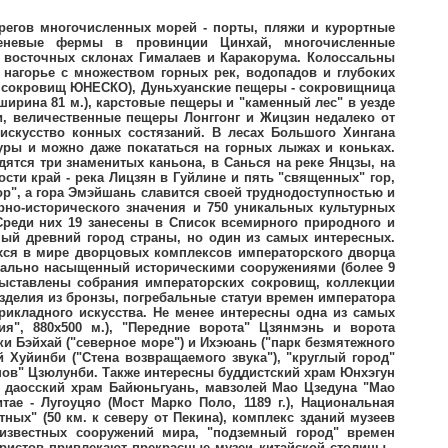
м Ваньфосы (X в.), уникальными храмами Шуанлиньсы (571 г.) и Цинсюйгуань (657 г.), а также старинными лавками и множеством храмов и монастырей. Город внесен в Список всемирного наследия ЮНЕСКО. Ещё один древний город из Списка всемирного наследия ЮНЕСКО - маленький Лицзян в провинции Юньнань. Главная достопримечательность города - выложенная разноцветными каменными плитами улица-площадь Сыфан - один из центров Шелкового и Чайного торговых путей древности. Особое очарование городу придают пересекающие его сотни ручьев и речушек, через которые переброшены около 1000 мостов, построенных в разные эпохи и в разных стилях. В Гуанчжоу, главном городе провинции Гуандун, протянувшейся вдоль побережья Южно-Китайского моря, стоит посетить главный зоопарк страны, музей Гуанчжоу, мечети Гуантасы и Хуайсенг, пагоду Женхай и храм Шести Смоковниц. Сам город представляет собой открытую экономическую зону с чрезвычайно развитой торговлей и начинающей интенсивно развиваться сферой морских курортов. Близлежащий Наньцзин, древняя (до 1420 г.) столица страны, славится широкими бульварами и тенистыми деревьями, что в условиях достаточно жаркого местного климата (его часто называют "одна из трех печей Китая") превращает его в своеобразный оазис. Здесь сохранились многочисленные средневековые сооружения, в том числе городская стена эпохи Мин (33 км. - самая длинная городская стена мира), храмы и пагоды, а также мавзолей первого президента Китайской республики Сунь Ятсена восточнее города. Чунцин - один из древних городов Китая, его история насчитывает более 3 тыс. лет. Город известен своими старыми, прилепившимися к склонам горы, кварталами, горячими источниками, живописными предгорьями гор Цзиньюньшань и Наньшань, а также близлежащими Улунскими пещерами, лесопарком Цзиньфошань, наскальными барельефами Дацзу, красочными водопадами на реке Цзыян в горах Ушань, великолепной крепостью "Дяоюйчэн" в Хэчуане, архитектурно-пейзажным ансамблем крепости Шибаочжай в уезде Чжунсянь, кумирней Чжан Фэя в Юньяне, буддийским монастырем Шуангуйтан в уезде Лянпин и "каменным лесом" уезда Ваньшэн. В самом городе интересны Музей "Хунъяньцунь", Мемориальный комплекс жертв гоминьдановских концлагерей, резиденции Чан Кайши, Чжан Чжичжуна ("Гуйюань") и Кун Сянси ("Кунъюань"). От города начинаются многочисленные речные круизы по великой реке Янцзы, к порогам Фулин и "небесной лестнице" в уезде Шичжу. В Гонконге, самом оживленном глубоководном порту мира, интересны парк Виктории на склоне горы, "район плавающих рынков" Абердин, храм Мэн Мо ("Храм Старика Мо"), Центральный рынок, "рай для моряков" Ванчай, здание Законодательного совета, англиканский собор Св. Джона, здание бывшей французской миссии, Дом правительства, прекраснейшие заповедные парки, площадь которых составляет около 40% всей территории города, зоологический и ботанический сады, пляжи Рипалз-Бей, Дип-Уотер-Бей и Стэнли, а также ультрасовременные здания банков и финансовых организаций. На полуостров Коулун, в Тсим Ша Тсуи, находится туристический центр Гонконга - тысячи магазинов и баров, Музей Космонавтики, Музей Истории и знаменитый отель Пенинсула, парк "Город, обнесенный стеной" с реликвиями династии Цин, гигантские шахматные доски, Сад птиц, оранжереи, экспозиция бонсай и другие ландшафтные памятники. Остров Лантау славится относительно нетронутой природой и монастырем По Линь с его гигантской статуей бронзового Будды. Отдельная административная единица Шанхай - один из крупнейших торговых городов мира. Кроме тысяч торговых учреждений улиц Нандзин Донлу, Хуайхай Чжунлу, Жинлин Донлу, Сычуань Бэйлу, Цзиньлин Донлу и Нянцзин Силу, а также районов Банд и Френчтаун, здесь обязательно следует осмотреть живописнейшую улицу Сижоу Крик, Старый город, площадь Реньминь с обширным Шанхайским музеем, Выставочный Центр Шанхая, Музей искусства и истории, Музей естественных наук, сад мандарина Ю (XVI в.), сад Пурпурных Осенних Облаков, храмы Нефритового Будды (Юйфэсы) и Чэнхуанмяо, а также величественная 5-ярусная пагода Лунхуа. Остров Хайнань ("Остров южнее моря"), часто называемый "Гавайи Востока", - один из лучших курортных районов в Восточной Азии. Гра