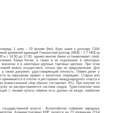
 очередь 1 цзяо – 10 фэням (fen). Курс юаня к доллару США
имой денежной единицей Гонконгский доллар (HK$) – 7,7 HK$ за
 и с 14.00 до 17.00, однако многие банки устанавливают свой,
лениях Банка Китая, а также в их отделениях в некоторых
 вокзалах и в некоторых крупных торговых центрах. При этом
я юаней можно осуществить только при их предъявлении. Для
 а также документ, удостоверяющий личность. Обмен денег у
ости за нарушение правил о валютных операциях. Старые или
 принимаются в отелях и ресторанах международного класса и
я (комиссионный сбор обычно составляет 4%). При покупке по
купку не распространяется система скидок. Туристические чеки
ющие с чеками пункты обмена есть далеко не везде, наиболее
 государственной власти - Всекитайское собрание народных
итетом. Административно КНР делится на 23 провинции (23-й