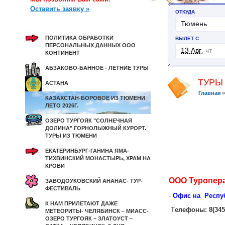
Оставить заявку »
ПОЛИТИКА ОБРАБОТКИ
ПЕРСОНАЛЬНЫХ ДАННЫХ ООО
КОНТИНЕНТ
АБЗАКОВО-БАННОЕ - ЛЕТНИЕ ТУРЫ
ТУРЫ
АСТАНА
Главная
КАЗАХСТАН-БОРОВОЕ ИЗ ТЮМЕНИ
ЛЕТО 2026Г.
ОЗЕРО ТУРГОЯК "СОЛНЕЧНАЯ
ДОЛИНА" ГОРНОЛЫЖНЫЙ КУРОРТ.
ТУРЫ ИЗ ТЮМЕНИ
ЕКАТЕРИНБУРГ-ГАНИНА ЯМА-
ТИХВИНСКИЙ МОНАСТЫРЬ, ХРАМ НА
КРОВИ
ООО Туропера
ЗАВОДОУКОВСКИЙ АНАНАС- ТУР-
ФЕСТИВАЛЬ
-
Офис на Республ
К НАМ ПРИЛЕТАЮТ ДАЖЕ
Т
елефоны: 8(3452
МЕТЕОРИТЫ- ЧЕЛЯБИНСК – МИАСС-
ОЗЕРО ТУРГОЯК – ЗЛАТОУСТ –