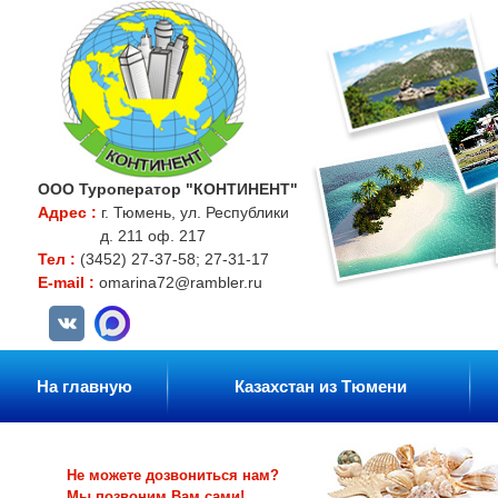
ООО Туроператор "КОНТИНЕНТ"
Адрес :
г. Тюмень, ул. Республики
д. 211 оф. 217
Тел :
(3452) 27-37-58; 27-31-17
E-mail :
omarina72@rambler.ru
На главную
Казахстан из Тюмени
Не можете дозвониться нам?
Мы позвоним Вам сами!