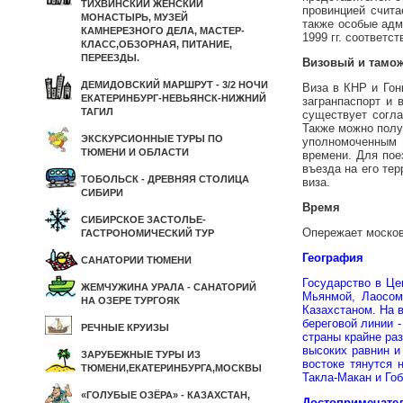
ТИХВИНСКИЙ ЖЕНСКИЙ
провинцией счита
МОНАСТЫРЬ, МУЗЕЙ
также особые адм
КАМНЕРЕЗНОГО ДЕЛА, МАСТЕР-
1999 гг. соответ
КЛАСС,ОБЗОРНАЯ, ПИТАНИЕ,
ПЕРЕЕЗДЫ.
Визовый и тамо
ДЕМИДОВСКИЙ МАРШРУТ - 3/2 НОЧИ
Виза в КНР и Гон
ЕКАТЕРИНБУРГ-НЕВЬЯНСК-НИЖНИЙ
загранпаспорт и 
ТАГИЛ
существует согла
Также можно полу
ЭКСКУРСИОННЫЕ ТУРЫ ПО
уполномоченным 
ТЮМЕНИ И ОБЛАСТИ
времени. Для пое
въезда на его те
ТОБОЛЬСК - ДРЕВНЯЯ СТОЛИЦА
виза.
СИБИРИ
Время
СИБИРСКОЕ ЗАСТОЛЬЕ-
Опережает москов
ГАСТРОНОМИЧЕСКИЙ ТУР
География
САНАТОРИИ ТЮМЕНИ
Государство в Це
ЖЕМЧУЖИНА УРАЛА - САНАТОРИЙ
Мьянмой, Лаосом
НА ОЗЕРЕ ТУРГОЯК
Казахстаном. На 
береговой линии -
РЕЧНЫЕ КРУИЗЫ
страны крайне ра
высоких равнин и
ЗАРУБЕЖНЫЕ ТУРЫ ИЗ
востоке тянутся 
ТЮМЕНИ,ЕКАТЕРИНБУРГА,МОСКВЫ
Такла-Макан и Гоб
«ГОЛУБЫЕ ОЗЁРА» - КАЗАХСТАН,
Достопримечате