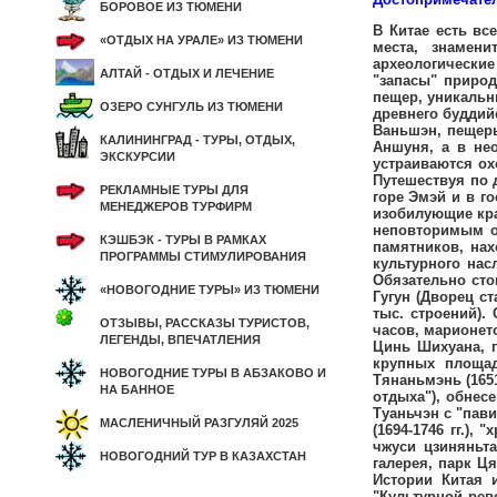
БОРОВОЕ ИЗ ТЮМЕНИ
В Китае есть все: высочайшие горы и нагорья, низменности и равнины, вдоль берегов многочисленных морей - порты, пляжи и курортные места, знаменитые монастыри, в том числе легендарный Шаолинь, женьшеневые фермы в провинции Цинхай, многочисленные археологические раскопки в пустынях Гоби и Такла-Макан, альпинистские базы на восточных склонах Гималаев и Каракорума. Колоссальны "запасы" природных достопримечательностей - живописное Юньнань-Гуичжоуское нагорье с множеством горных рек, водопадов и глубоких пещер, уникальные озера Тайху и Сиху, живописная гора Тайшань (внесена в список сокровищ ЮНЕСКО), Дуньхуанские пещеры - сокровищница древнего буддийского искусства, пещеры Юн Ган, водопад Хуангошу (высота 74 м., ширина 81 м.), карстовые пещеры и "каменный лес" в уезде Ваньшэн, пещеры Рид Флют, Черного Будды, Новой Воды и Дракона около Гуанси, величественные пещеры Лонггонг и Жицзин недалеко от Aншуня, а в необозримых степях Внутренней Монголии можно увидеть древнее искусство конных состязаний. В лесах Большого Хингана устраиваются охоты. В Харбине ежегодно проводятся фестивали ледяной скульптуры и можно даже покататься на горных лыжах и коньках. Путешествуя по д
«ОТДЫХ НА УРАЛЕ» ИЗ ТЮМЕНИ
АЛТАЙ - ОТДЫХ И ЛЕЧЕНИЕ
ОЗЕРО СУНГУЛЬ ИЗ ТЮМЕНИ
КАЛИНИНГРАД - ТУРЫ, ОТДЫХ,
ЭКСКУРСИИ
РЕКЛАМНЫЕ ТУРЫ ДЛЯ
МЕНЕДЖЕРОВ ТУРФИРМ
КЭШБЭК - ТУРЫ В РАМКАХ
ПРОГРАММЫ СТИМУЛИРОВАНИЯ
«НОВОГОДНИЕ ТУРЫ» ИЗ ТЮМЕНИ
ОТЗЫВЫ, РАССКАЗЫ ТУРИСТОВ,
ЛЕГЕНДЫ, ВПЕЧАТЛЕНИЯ
НОВОГОДНИЕ ТУРЫ В АБЗАКОВО И
НА БАННОЕ
МАСЛЕНИЧНЫЙ РАЗГУЛЯЙ 2025
НОВОГОДНИЙ ТУР В КАЗАХСТАН